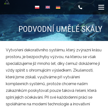
PODVODNÍ UMĚLÉ SKÁLY
Vytvoření dekorativního systému, který zvýrazní krásu
prostoru, je bezpochyby výzvou, na kterou se však
specializujeme již mnoho let, díky čemuž dokážeme ji
vždy splnit s ohromujícím výsledkem. Zkušenosti,
které jsme získali, využíváme při vytváření
komplexních systémů, protože chceme našim
zákazníkům poskytovat pouze taková řešení, která
splní jejich očekávání. Při své každodenní práci se
spoléháme na moderní technologie a inovativní