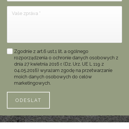
Zgodnie z art.6 ust.1 lit. a ogólnego
rozporządzenia o ochronie danych osobowych z
dnia 27 kwietnia 2016 r. (Dz. Urz. UE L 119 z
04.05.2016) wyrażam zgodę na przetwarzanie
moich danych osobowych do celów
marketingowych.
ODESLAT