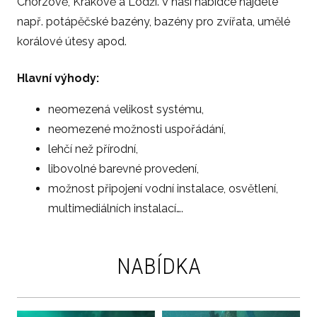
Chorzově, Krakově a Lodži. V naší nabídce najdete
např. potápěčské bazény, bazény pro zvířata, umělé
korálové útesy apod.
Hlavní výhody:
neomezená velikost systému,
neomezené možnosti uspořádání,
lehčí než přírodní,
libovolné barevné provedení,
možnost připojení vodní instalace, osvětlení,
multimediálních instalací….
NABÍDKA