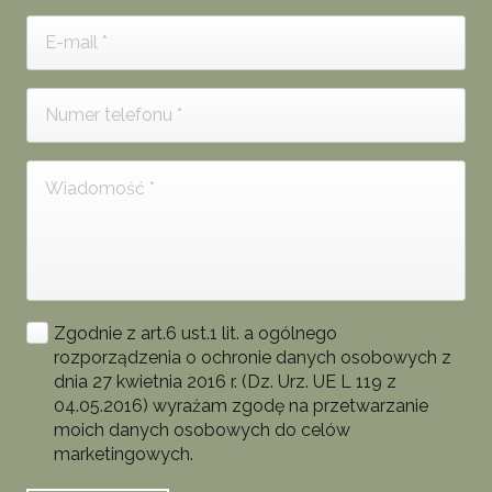
Zgodnie z art.6 ust.1 lit. a ogólnego
rozporządzenia o ochronie danych osobowych z
dnia 27 kwietnia 2016 r. (Dz. Urz. UE L 119 z
04.05.2016) wyrażam zgodę na przetwarzanie
moich danych osobowych do celów
marketingowych.